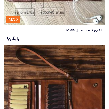
M735
الگوی کیف موبایل M735
رایگان!