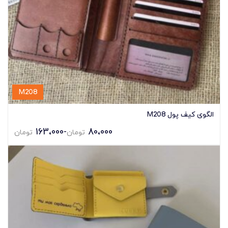
M208
الگوی کیف پول M208
163،000
-
80،000
تومان
تومان