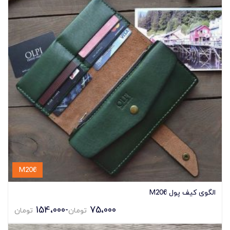
M206
الگوی کیف پول M206
154،000
-
75،000
تومان
تومان