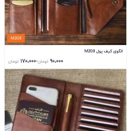
M209
الگوی کیف پول M209
170،000
-
90،000
تومان
تومان