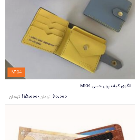
M104
الگوی کیف پول جیبی M104
115،000
-
60،000
تومان
تومان