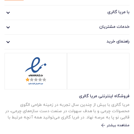
با مریا گالری
خدمات مشتریان
راهنمای خرید
فروشگاه اینترنتی مریا گالری
مریا گالری با بیش از چندین سال تجربه در زمینه طراحی الگوی
محصولات چرمی و با هدف سهولت در صنعت دست سازه‌های چرمی، در
قالبی نو پا به عرصه نهاد. در مَریا گالری می‌توانید همه آنچه مرتبط با
محصولات چرمی از انواع
کیف زنانه
،
کیف مردانه
، انواع
کیف پول
،
کیف
مشاهده بیشتر
اداری و دیپلمات
،
کوله و ساک باشگاه
و انواع
اکسسوری‌های چرمی
را با