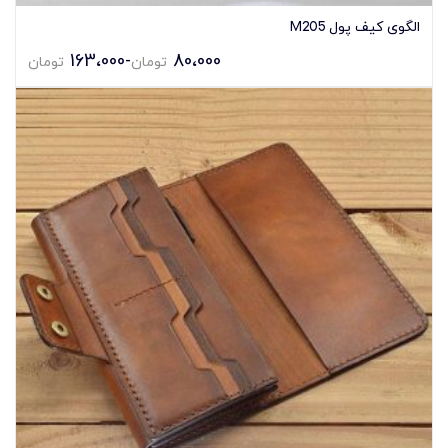
الگوی کیف پول M205
163،000
-
80،000
تومان
تومان