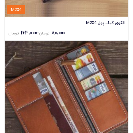
M204
الگوی کیف پول M204
163،000
-
80،000
تومان
تومان