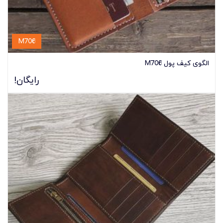
M706
الگوی کیف پول M706
رایگان!