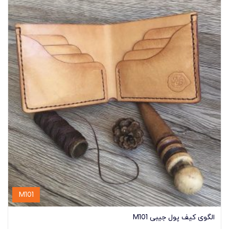
M101
الگوی کیف پول جیبی M101