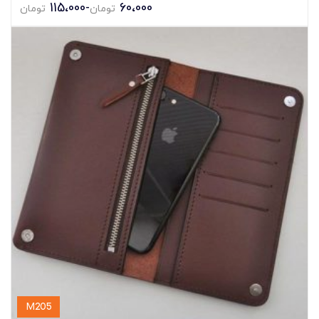
115،000
-
60،000
تومان
تومان
M205