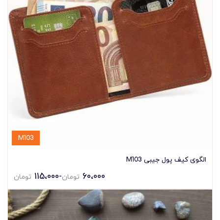
M103
الگوی کیف پول جیبی M103
115،000
-
60،000
تومان
تومان