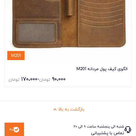
M201
الگوی کیف پول مردانه M201
170،000
-
90،000
تومان
تومان
بازگشت به بالا
شنبه الی پنجشنبه ساعت 9 الی 20
بله
تماس با پشتیبانی