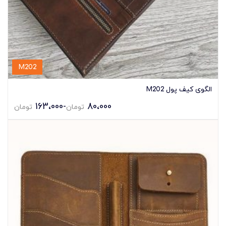
M202
الگوی کیف پول M202
163،000
-
80،000
تومان
تومان