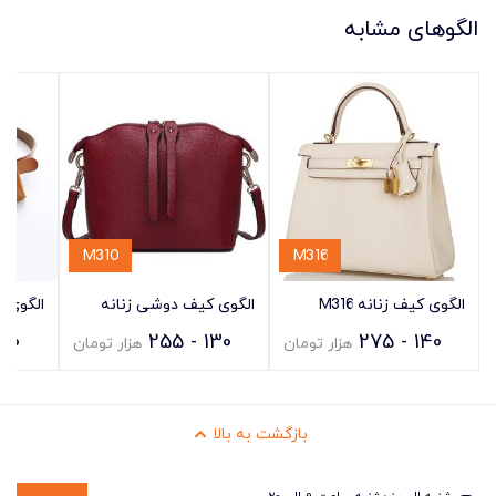
الگوهای مشابه
M310
M316
الگوی کیف زنانه M316
الگوی کیف دوشی زنانه
الگوی ک
M303
M310
20 - 235
130 - 255
140 - 275
هزار تومان
هزار تومان
بازگشت به بالا