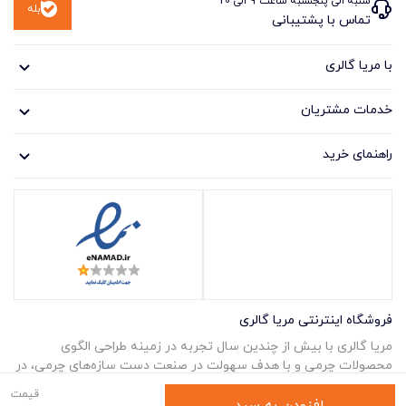
شنبه الی پنجشنبه ساعت 9 الی 20
بله
تماس با پشتیبانی
با مریا گالری
خدمات مشتریان
راهنمای خرید
فروشگاه اینترنتی مریا گالری
مریا گالری با بیش از چندین سال تجربه در زمینه طراحی الگوی
محصولات چرمی و با هدف سهولت در صنعت دست سازه‌های چرمی، در
قالبی نو پا به عرصه نهاد. در مَریا گالری می‌توانید همه آنچه مرتبط با
قیمت
محصولات چرمی از انواع
کیف زنانه
،
کیف مردانه
، انواع
کیف پول
،
کیف