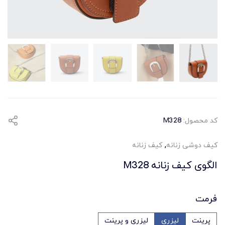
کد محصول:
M328
,
کیف دوشی زنانه
کیف زنانه
الگوی کیف زنانه M328
فرمت
پرینت
لیزری
لیزری و پرینت