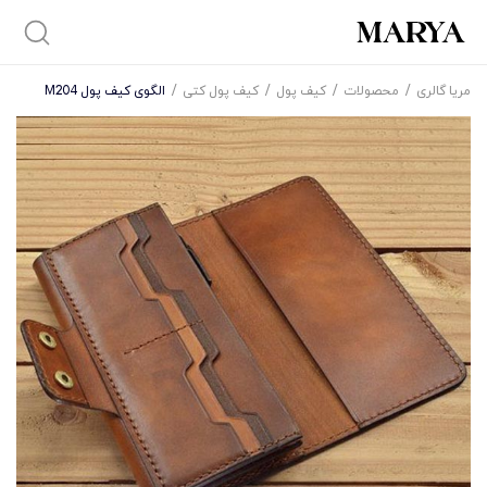
مریا گالری
/
محصولات
/
کیف پول
/
کیف پول کتی
/
الگوی کیف پول M204