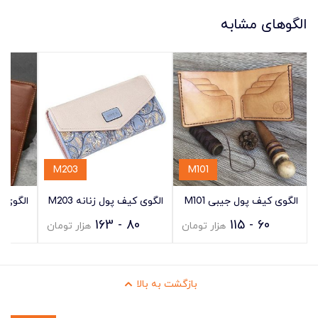
الگوهای مشابه
M203
M101
الگوی کیف پول جیبی M101
الگوی کیف پول زنانه M203
الگوی کی
- 154
80 - 163
60 - 115
هزار تومان
هزار تومان
بازگشت به بالا