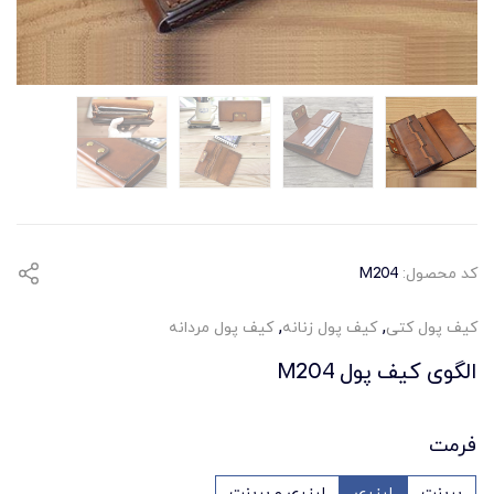
کد محصول:
M204
,
,
کیف پول کتی
کیف پول زنانه
کیف پول مردانه
الگوی کیف پول M204
فرمت
پرینت
لیزری
لیزری و پرینت