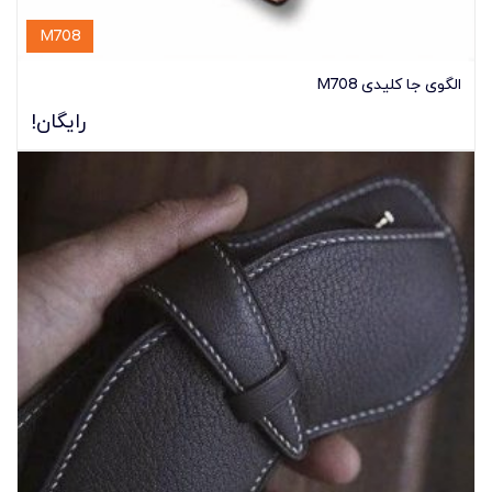
M708
الگوی جا کلیدی M708
رایگان!