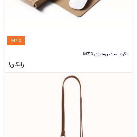
M710
الگوی ست رومیزی M710
رایگان!