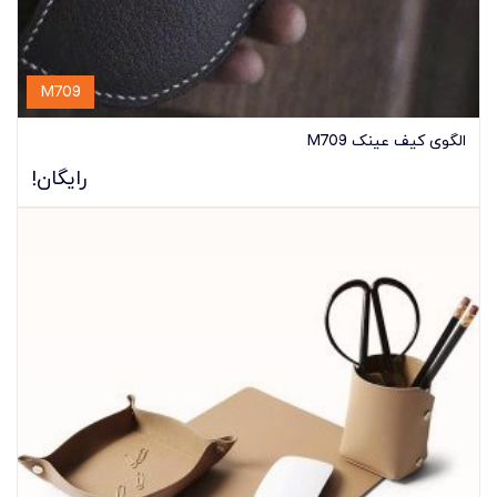
M709
الگوی کیف عینک M709
رایگان!