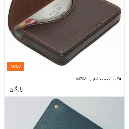
M703
الگوی کیف جاکارتی M703
رایگان!