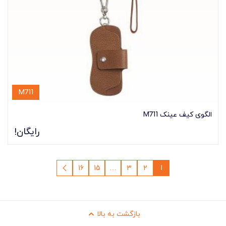
M711
الگوی کیف عینک M711
رایگان!
16
15
…
3
2
1
بازگشت به بالا