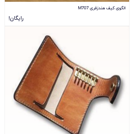
الگوی کیف هندزفری M707
رایگان!