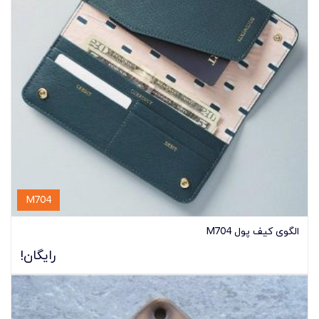
M704
الگوی کیف پول M704
رایگان!