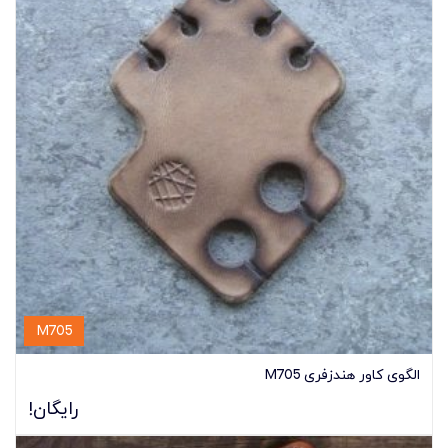
M705
الگوی کاور هندزفری M705
رایگان!