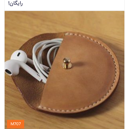
رایگان!
M707