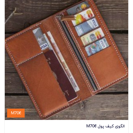
M706
الگوی کیف پول M706